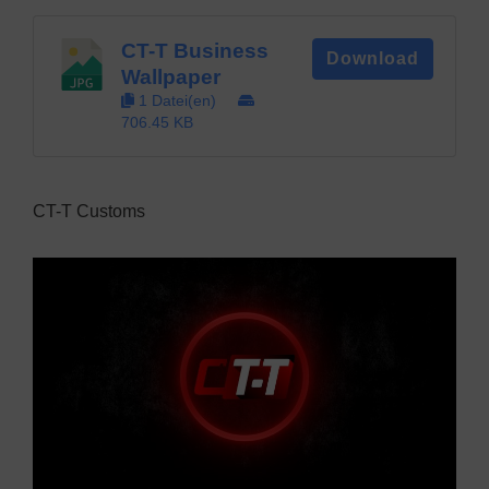
CT-T Business
Download
Wallpaper
1 Datei(en)
706.45 KB
CT-T Customs