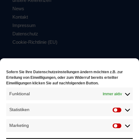
unsere Referenzen
News
Kontakt
Impressum
Datenschutz
Cookie-Richtlinie (EU)
Firewall made in Germany
Antivirus – Lösungen
Sofern Sie Ihre Datenschutzeinstellungen ändern möchten z.B. zur
Backup und Storage Lösungen
Erteilung von Einwilligungen, oder zum Widerruf bereits erteilter
Einwilligungen klicken Sie auf nachfolgenden Button.
Windows Betriebssysteme
Funktional
Immer aktiv
Apple /
Android
Statistiken
Service für Geschäftskunden
Service für Privatkunden
Computer Reparatur
Marketing
Wallpaper