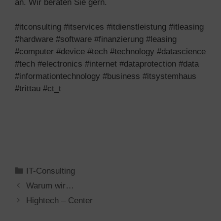
an. Wir beraten Sie gern.
#itconsulting #itservices #itdienstleistung #itleasing
#hardware #software #finanzierung #leasing
#computer #device #tech #technology #datascience
#tech #electronics #internet #dataprotection #data
#informationtechnology #business #itsystemhaus
#trittau #ct_t
Kategorien
IT-Consulting
Warum wir…
Hightech – Center