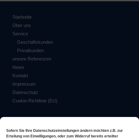
Startseite
Über uns
Service
Geschäftskunden
Privatkunden
unsere Referenzen
News
Kontakt
Impressum
Datenschutz
Cookie-Richtlinie (EU)
Firewall made in Germany
Antivirus – Lösungen
Sofern Sie Ihre Datenschutzeinstellungen ändern möchten z.B. zur
Backup und Storage Lösungen
Erteilung von Einwilligungen, oder zum Widerruf bereits erteilter