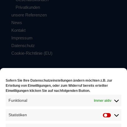
Privatkunden
unsere Referenzen
News
Kontakt
Impressum
Datenschutz
Cookie-Richtlinie (EU)
Firewall made in Germany
Antivirus – Lösungen
Sofern Sie Ihre Datenschutzeinstellungen ändern möchten z.B. zur
Backup und Storage Lösungen
Erteilung von Einwilligungen, oder zum Widerruf bereits erteilter
Einwilligungen klicken Sie auf nachfolgenden Button.
Windows Betriebssysteme
Funktional
Immer aktiv
Apple /
Android
Statistiken
Service für Geschäftskunden
Service für Privatkunden